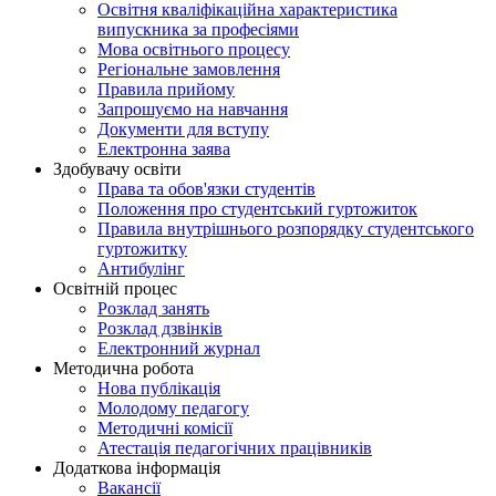
Освітня кваліфікаційна характеристика
випускника за професіями
Мова освітнього процесу
Регіональне замовлення
Правила прийому
Запрошуємо на навчання
Документи для вступу
Електронна заява
Здобувачу освіти
Права та обов'язки студентів
Положення про студентський гуртожиток
Правила внутрішнього розпорядку студентського
гуртожитку
Антибулінг
Освітній процес
Розклад занять
Розклад дзвінків
Електронний журнал
Методична робота
Нова публікація
Молодому педагогу
Методичні комісії
Атестація педагогічних працівників
Додаткова інформація
Вакансії