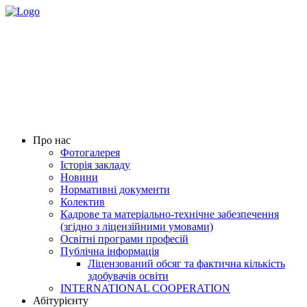
Про нас
Фотогалерея
Історія закладу
Новини
Нормативні документи
Колектив
Кадрове та матеріально-технічне забезпечення
(згідно з ліцензійними умовами)
Освітні програми професій
Публічна інформація
Ліцензований обсяг та фактична кількість
здобувачів освіти
INTERNATIONAL COOPERATION
Абітурієнту