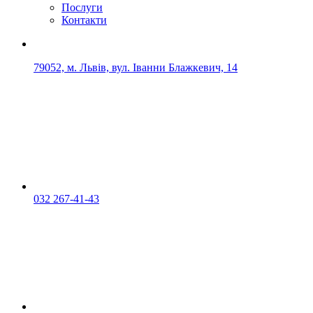
Послуги
Контакти
79052, м. Львів, вул. Іванни Блажкевич, 14
032 267-41-43