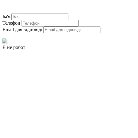
Я не робот
Львівське міжрегіональне вище професійне училище
залізничного транспорту пропонує своїм студентам
різноманітні можливості для стипендій та фінансової
підтримки.
Стипендії: училище щороку надає стипендії своїм студентам,
які мають високі академічні успіхи, беруть участь у
громадській діяльності, або мають особливі потреби.
Гранти: училище також надає гранти своїм студентам, які
мають фінансові труднощі.
Робочі місця: училище пропонує своїм студентам робочі місця