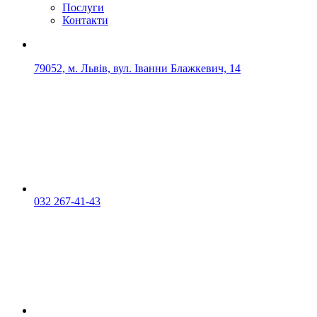
Послуги
Контакти
79052, м. Львів, вул. Іванни Блажкевич, 14
032 267-41-43