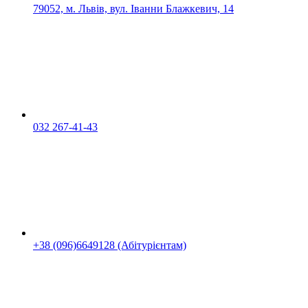
79052, м. Львів, вул. Іванни Блажкевич, 14
032 267-41-43
+38 (096)6649128 (Абітурієнтам)