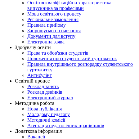
Освітня кваліфікаційна характеристика
випускника за професіями
Мова освітнього процесу
Регіональне замовлення
Правила прийому
Запрошуємо на навчання
Документи для вступу
Електронна заява
Здобувачу освіти
Права та обов'язки студентів
Положення про студентський гуртожиток
Правила внутрішнього розпорядку студентського
гуртожитку
Антибулінг
Освітній процес
Розклад занять
Розклад дзвінків
Електронний журнал
Методична робота
Нова публікація
Молодому педагогу
Методичні комісії
Атестація педагогічних працівників
Додаткова інформація
Вакансії