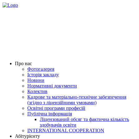
Про нас
Фотогалерея
Історія закладу
Новини
Нормативні документи
Колектив
Кадрове та матеріально-технічне забезпечення
(згідно з ліцензійними умовами)
Освітні програми професій
Публічна інформація
Ліцензований обсяг та фактична кількість
здобувачів освіти
INTERNATIONAL COOPERATION
Абітурієнту