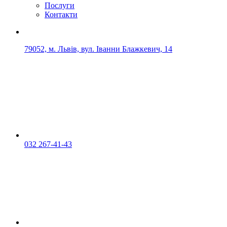
Послуги
Контакти
79052, м. Львів, вул. Іванни Блажкевич, 14
032 267-41-43