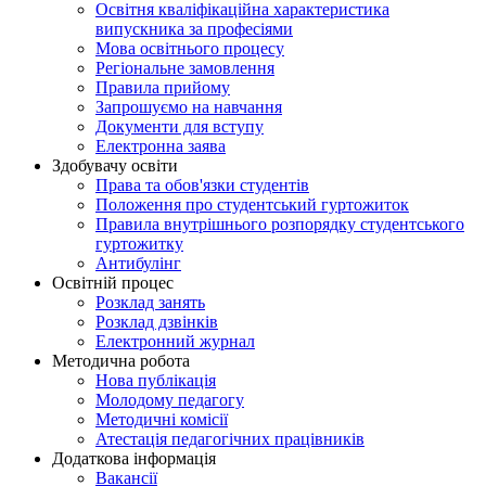
Освітня кваліфікаційна характеристика
випускника за професіями
Мова освітнього процесу
Регіональне замовлення
Правила прийому
Запрошуємо на навчання
Документи для вступу
Електронна заява
Здобувачу освіти
Права та обов'язки студентів
Положення про студентський гуртожиток
Правила внутрішнього розпорядку студентського
гуртожитку
Антибулінг
Освітній процес
Розклад занять
Розклад дзвінків
Електронний журнал
Методична робота
Нова публікація
Молодому педагогу
Методичні комісії
Атестація педагогічних працівників
Додаткова інформація
Вакансії