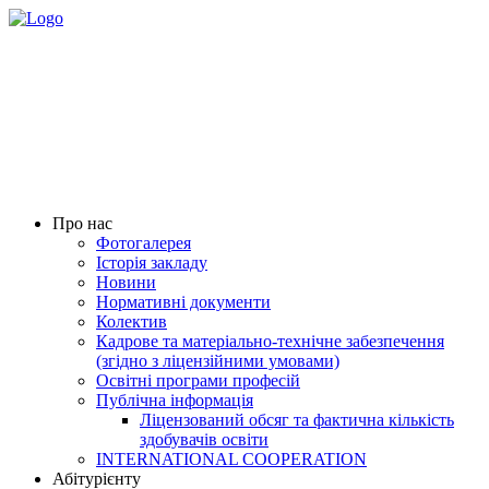
Про нас
Фотогалерея
Історія закладу
Новини
Нормативні документи
Колектив
Кадрове та матеріально-технічне забезпечення
(згідно з ліцензійними умовами)
Освітні програми професій
Публічна інформація
Ліцензований обсяг та фактична кількість
здобувачів освіти
INTERNATIONAL COOPERATION
Абітурієнту