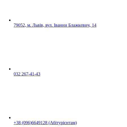
79052, м. Львів, вул. Іванни Блажкевич, 14
032 267-41-43
+38 (096)6649128 (Абітурієнтам)