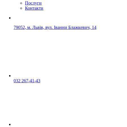
Послуги
Контакти
79052, м. Львів, вул. Іванни Блажкевич, 14
032 267-41-43