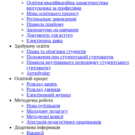
Освітня кваліфікаційна характеристика
випускника за професіями
Мова освітнього процесу
Регіональне замовлення
Правила прийому
Запрошуємо на навчання
Документи для вступу
Електронна заява
Здобувачу освіти
Права та обов'язки студентів
Положення про студентський гуртожиток
Правила внутрішнього розпорядку студентського
гуртожитку
Антибулінг
Освітній процес
Розклад занять
Розклад дзвінків
Електронний журнал
Методична робота
Нова публікація
Молодому педагогу
Методичні комісії
Атестація педагогічних працівників
Додаткова інформація
Вакансії