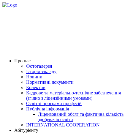
Про нас
Фотогалерея
Історія закладу
Новини
Нормативні документи
Колектив
Кадрове та матеріально-технічне забезпечення
(згідно з ліцензійними умовами)
Освітні програми професій
Публічна інформація
Ліцензований обсяг та фактична кількість
здобувачів освіти
INTERNATIONAL COOPERATION
Абітурієнту