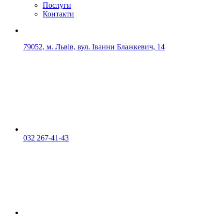
Послуги
Контакти
79052, м. Львів, вул. Іванни Блажкевич, 14
032 267-41-43