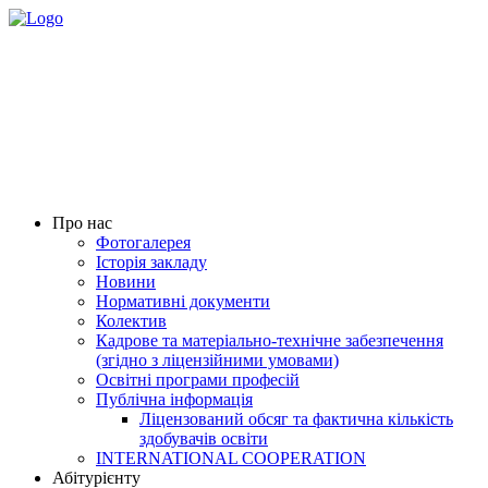
Про нас
Фотогалерея
Історія закладу
Новини
Нормативні документи
Колектив
Кадрове та матеріально-технічне забезпечення
(згідно з ліцензійними умовами)
Освітні програми професій
Публічна інформація
Ліцензований обсяг та фактична кількість
здобувачів освіти
INTERNATIONAL COOPERATION
Абітурієнту