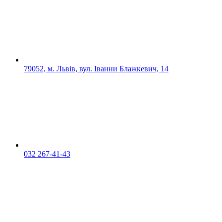
79052, м. Львів, вул. Іванни Блажкевич, 14
032 267-41-43