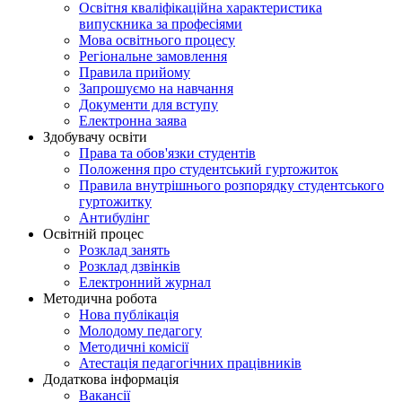
Освітня кваліфікаційна характеристика
випускника за професіями
Мова освітнього процесу
Регіональне замовлення
Правила прийому
Запрошуємо на навчання
Документи для вступу
Електронна заява
Здобувачу освіти
Права та обов'язки студентів
Положення про студентський гуртожиток
Правила внутрішнього розпорядку студентського
гуртожитку
Антибулінг
Освітній процес
Розклад занять
Розклад дзвінків
Електронний журнал
Методична робота
Нова публікація
Молодому педагогу
Методичні комісії
Атестація педагогічних працівників
Додаткова інформація
Вакансії