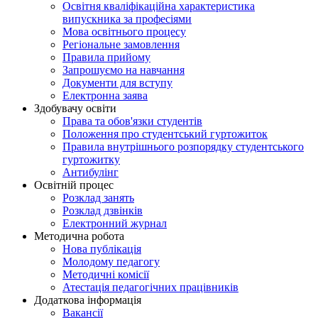
Освітня кваліфікаційна характеристика
випускника за професіями
Мова освітнього процесу
Регіональне замовлення
Правила прийому
Запрошуємо на навчання
Документи для вступу
Електронна заява
Здобувачу освіти
Права та обов'язки студентів
Положення про студентський гуртожиток
Правила внутрішнього розпорядку студентського
гуртожитку
Антибулінг
Освітній процес
Розклад занять
Розклад дзвінків
Електронний журнал
Методична робота
Нова публікація
Молодому педагогу
Методичні комісії
Атестація педагогічних працівників
Додаткова інформація
Вакансії