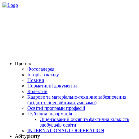
Про нас
Фотогалерея
Історія закладу
Новини
Нормативні документи
Колектив
Кадрове та матеріально-технічне забезпечення
(згідно з ліцензійними умовами)
Освітні програми професій
Публічна інформація
Ліцензований обсяг та фактична кількість
здобувачів освіти
INTERNATIONAL COOPERATION
Абітурієнту