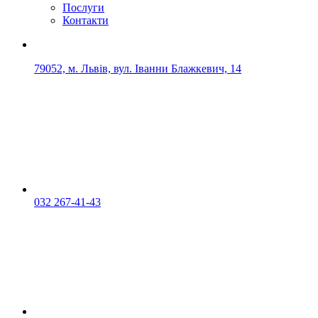
Послуги
Контакти
79052, м. Львів, вул. Іванни Блажкевич, 14
032 267-41-43