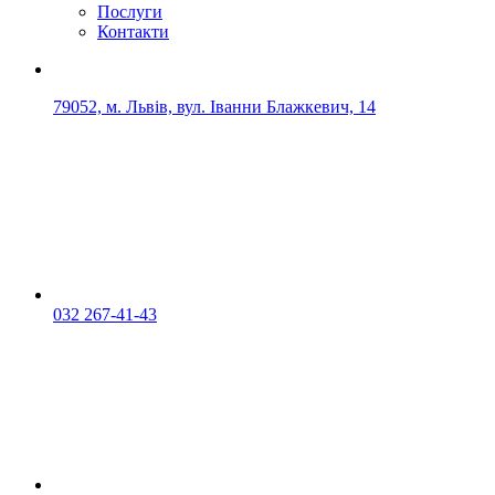
Послуги
Контакти
79052, м. Львів, вул. Іванни Блажкевич, 14
032 267-41-43