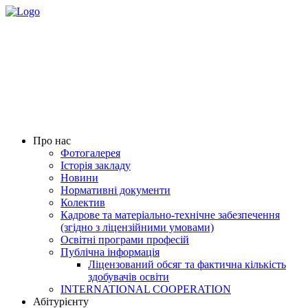
Про нас
Фотогалерея
Історія закладу
Новини
Нормативні документи
Колектив
Кадрове та матеріально-технічне забезпечення
(згідно з ліцензійними умовами)
Освітні програми професій
Публічна інформація
Ліцензований обсяг та фактична кількість
здобувачів освіти
INTERNATIONAL COOPERATION
Абітурієнту