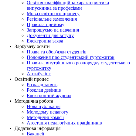
Освітня кваліфікаційна характеристика
випускника за професіями
Мова освітнього процесу
Регіональне замовлення
Правила прийому
Запрошуємо на навчання
Документи для вступу
Електронна заява
Здобувачу освіти
Права та обов'язки студентів
Положення про студентський гуртожиток
Правила внутрішнього розпорядку студентського
гуртожитку
Антибулінг
Освітній процес
Розклад занять
Розклад дзвінків
Електронний журнал
Методична робота
Нова публікація
Молодому педагогу
Методичні комісії
Атестація педагогічних працівників
Додаткова інформація
Вакансії