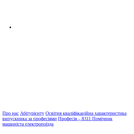
Про нас
Абітурієнту
Освітня кваліфікаційна характеристика
випускника за професіями
Професія – 8311 Помічник
машиніста електропоїзда