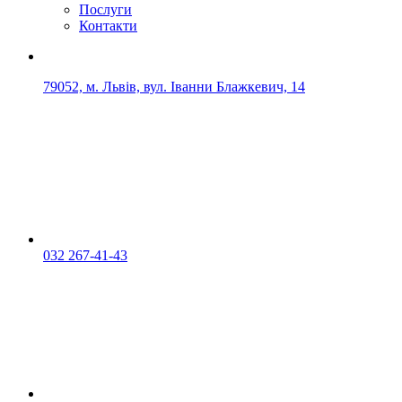
Послуги
Контакти
79052, м. Львів, вул. Іванни Блажкевич, 14
032 267-41-43