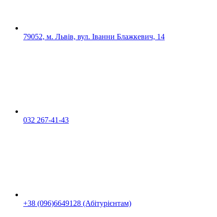
79052, м. Львів, вул. Іванни Блажкевич, 14
032 267-41-43
+38 (096)6649128 (Абітурієнтам)