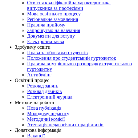
Освітня кваліфікаційна характеристика
випускника за професіями
Мова освітнього процесу
Регіональне замовлення
Правила прийому
Запрошуємо на навчання
Документи для вступу
Електронна заява
Здобувачу освіти
Права та обов'язки студентів
Положення про студентський гуртожиток
Правила внутрішнього розпорядку студентського
гуртожитку
Антибулінг
Освітній процес
Розклад занять
Розклад дзвінків
Електронний журнал
Методична робота
Нова публікація
Молодому педагогу
Методичні комісії
Атестація педагогічних працівників
Додаткова інформація
Вакансії