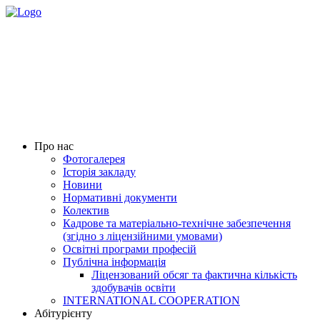
Про нас
Фотогалерея
Історія закладу
Новини
Нормативні документи
Колектив
Кадрове та матеріально-технічне забезпечення
(згідно з ліцензійними умовами)
Освітні програми професій
Публічна інформація
Ліцензований обсяг та фактична кількість
здобувачів освіти
INTERNATIONAL COOPERATION
Абітурієнту