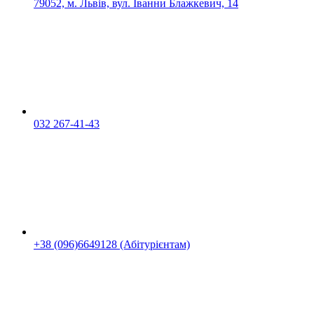
79052, м. Львів, вул. Іванни Блажкевич, 14
032 267-41-43
+38 (096)6649128 (Абітурієнтам)