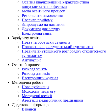
Освітня кваліфікаційна характеристика
випускника за професіями
Мова освітнього процесу
Регіональне замовлення
Правила прийому
Запрошуємо на навчання
Документи для вступу
Електронна заява
Здобувачу освіти
Права та обов'язки студентів
Положення про студентський гуртожиток
Правила внутрішнього розпорядку студентського
гуртожитку
Антибулінг
Освітній процес
Розклад занять
Розклад дзвінків
Електронний журнал
Методична робота
Нова публікація
Молодому педагогу
Методичні комісії
Атестація педагогічних працівників
Додаткова інформація
Вакансії