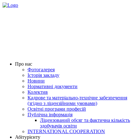
Про нас
Фотогалерея
Історія закладу
Новини
Нормативні документи
Колектив
Кадрове та матеріально-технічне забезпечення
(згідно з ліцензійними умовами)
Освітні програми професій
Публічна інформація
Ліцензований обсяг та фактична кількість
здобувачів освіти
INTERNATIONAL COOPERATION
Абітурієнту