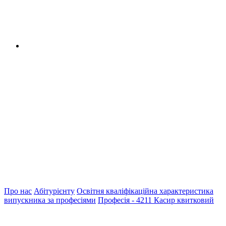
Про нас
Абітурієнту
Освітня кваліфікаційна характеристика
випускника за професіями
Професія - 4211 Касир квитковий