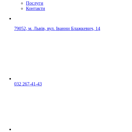
Послуги
Контакти
79052, м. Львів, вул. Іванни Блажкевич, 14
032 267-41-43