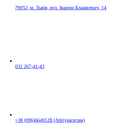
79052, м. Львів, вул. Іванни Блажкевич, 14
032 267-41-43
+38 (096)6649128 (Абітурієнтам)