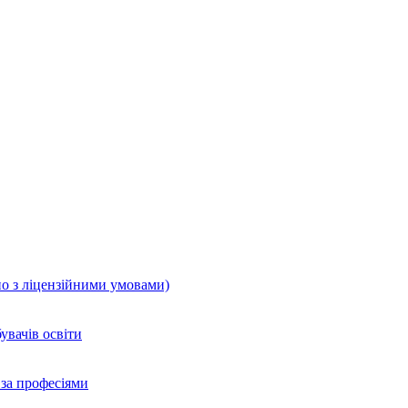
но з ліцензійними умовами)
увачів освіти
 за професіями