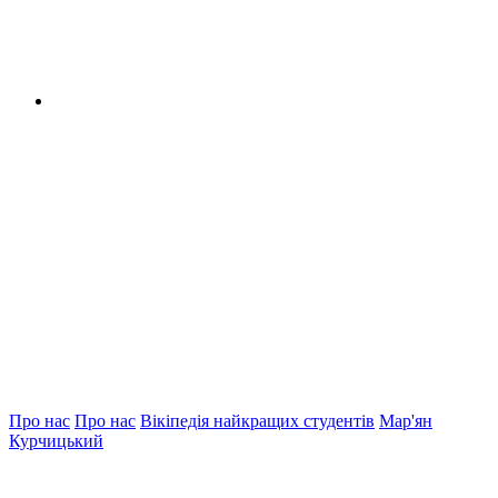
Про нас
Про нас
Вікіпедія найкращих студентів
Мар'ян
Курчицький