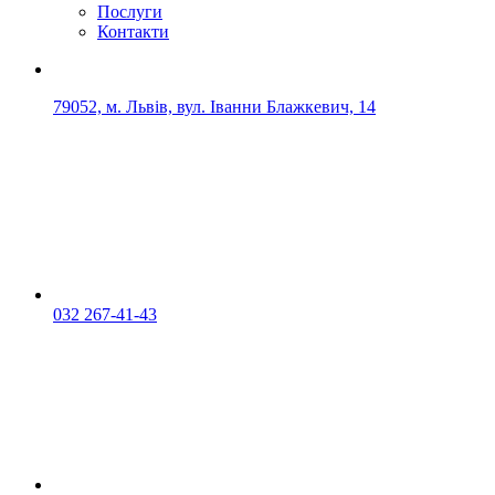
Послуги
Контакти
79052, м. Львів, вул. Іванни Блажкевич, 14
032 267-41-43