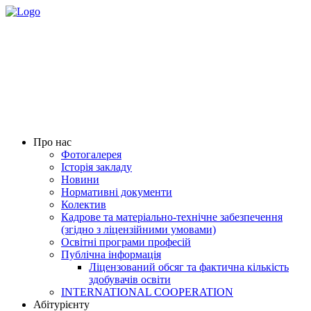
Про нас
Фотогалерея
Історія закладу
Новини
Нормативні документи
Колектив
Кадрове та матеріально-технічне забезпечення
(згідно з ліцензійними умовами)
Освітні програми професій
Публічна інформація
Ліцензований обсяг та фактична кількість
здобувачів освіти
INTERNATIONAL COOPERATION
Абітурієнту