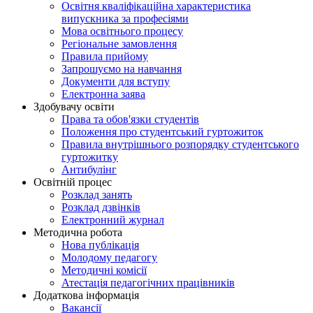
Освітня кваліфікаційна характеристика
випускника за професіями
Мова освітнього процесу
Регіональне замовлення
Правила прийому
Запрошуємо на навчання
Документи для вступу
Електронна заява
Здобувачу освіти
Права та обов'язки студентів
Положення про студентський гуртожиток
Правила внутрішнього розпорядку студентського
гуртожитку
Антибулінг
Освітній процес
Розклад занять
Розклад дзвінків
Електронний журнал
Методична робота
Нова публікація
Молодому педагогу
Методичні комісії
Атестація педагогічних працівників
Додаткова інформація
Вакансії