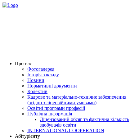
Про нас
Фотогалерея
Історія закладу
Новини
Нормативні документи
Колектив
Кадрове та матеріально-технічне забезпечення
(згідно з ліцензійними умовами)
Освітні програми професій
Публічна інформація
Ліцензований обсяг та фактична кількість
здобувачів освіти
INTERNATIONAL COOPERATION
Абітурієнту