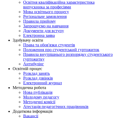
Освітня кваліфікаційна характеристика
випускника за професіями
Мова освітнього процесу
Регіональне замовлення
Правила прийому
Запрошуємо на навчання
Документи для вступу
Електронна заява
Здобувачу освіти
Права та обов'язки студентів
Положення про студентський гуртожиток
Правила внутрішнього розпорядку студентського
гуртожитку
Антибулінг
Освітній процес
Розклад занять
Розклад дзвінків
Електронний журнал
Методична робота
Нова публікація
Молодому педагогу
Методичні комісії
Атестація педагогічних працівників
Додаткова інформація
Вакансії