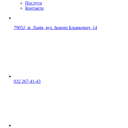
Послуги
Контакти
79052, м. Львів, вул. Іванни Блажкевич, 14
032 267-41-43