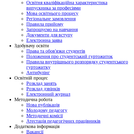
Освітня кваліфікаційна характеристика
випускника за професіями
Мова освітнього процесу
Регіональне замовлення
Правила прийому
Запрошуємо на навчання
Документи для вступу
Електронна заява
Здобувачу освіти
Права та обов'язки студентів
Положення про студентський гуртожиток
Правила внутрішнього розпорядку студентського
гуртожитку
Антибулінг
Освітній процес
Розклад занять
Розклад дзвінків
Електронний журнал
Методична робота
Нова публікація
Молодому педагогу
Методичні комісії
Атестація педагогічних працівників
Додаткова інформація
Вакансії