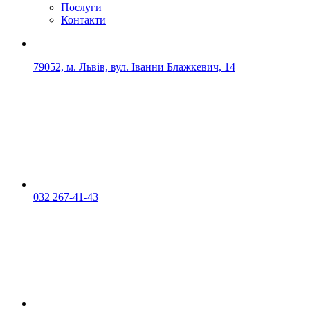
Послуги
Контакти
79052, м. Львів, вул. Іванни Блажкевич, 14
032 267-41-43