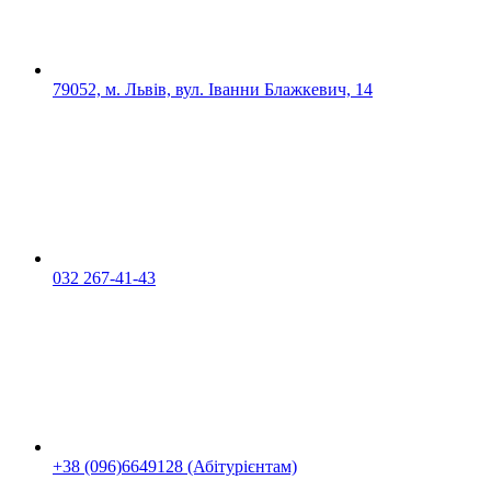
79052, м. Львів, вул. Іванни Блажкевич, 14
032 267-41-43
+38 (096)6649128 (Абітурієнтам)