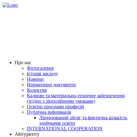
Про нас
Фотогалерея
Історія закладу
Новини
Нормативні документи
Колектив
Кадрове та матеріально-технічне забезпечення
(згідно з ліцензійними умовами)
Освітні програми професій
Публічна інформація
Ліцензований обсяг та фактична кількість
здобувачів освіти
INTERNATIONAL COOPERATION
Абітурієнту