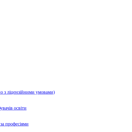
но з ліцензійними умовами)
увачів освіти
 за професіями