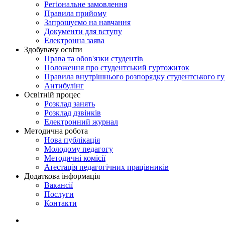
Регіональне замовлення
Правила прийому
Запрошуємо на навчання
Документи для вступу
Електронна заява
Здобувачу освіти
Права та обов'язки студентів
Положення про студентський гуртожиток
Правила внутрішнього розпорядку студентського г
Антибулінг
Освітній процес
Розклад занять
Розклад дзвінків
Електронний журнал
Методична робота
Нова публікація
Молодому педагогу
Методичні комісії
Атестація педагогічних працівників
Додаткова інформація
Вакансії
Послуги
Контакти