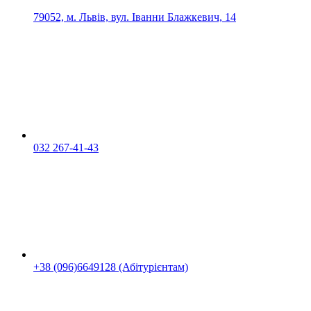
79052, м. Львів, вул. Іванни Блажкевич, 14
032 267-41-43
+38 (096)6649128 (Абітурієнтам)