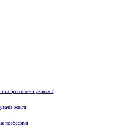
но з ліцензійними умовами)
увачів освіти
 за професіями