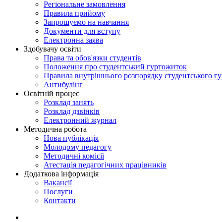
Регіональне замовлення
Правила прийому
Запрошуємо на навчання
Документи для вступу
Електронна заява
Здобувачу освіти
Права та обов'язки студентів
Положення про студентський гуртожиток
Правила внутрішнього розпорядку студентського г
Антибулінг
Освітній процес
Розклад занять
Розклад дзвінків
Електронний журнал
Методична робота
Нова публікація
Молодому педагогу
Методичні комісії
Атестація педагогічних працівників
Додаткова інформація
Вакансії
Послуги
Контакти