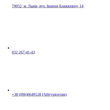
79052, м. Львів, вул. Іванни Блажкевич, 14
032 267-41-43
+38 (096)6649128 (Абітурієнтам)